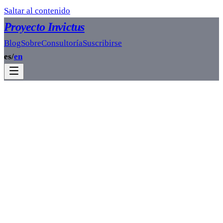
Saltar al contenido
Proyecto Invictus
Blog
Sobre
Consultoría
Suscribirse
es
/
en