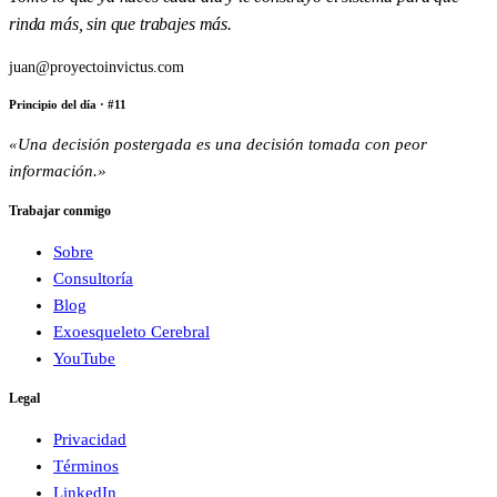
rinda más, sin que trabajes más.
juan@proyectoinvictus.com
Principio del día
· #
11
«
Una decisión postergada es una decisión tomada con peor
información.
»
Trabajar conmigo
Sobre
Consultoría
Blog
Exoesqueleto Cerebral
YouTube
Legal
Privacidad
Términos
LinkedIn