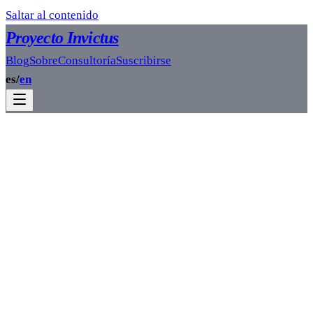
Saltar al contenido
Proyecto Invictus
Blog
Sobre
Consultoría
Suscribirse
es
/
en