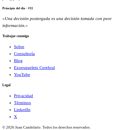
Principio del día
· #
11
«
Una decisión postergada es una decisión tomada con peor
información.
»
Trabajar conmigo
Sobre
Consultoría
Blog
Exoesqueleto Cerebral
YouTube
Legal
Privacidad
Términos
LinkedIn
X
©
2026
Juan Candelario
.
Todos los derechos reservados
.