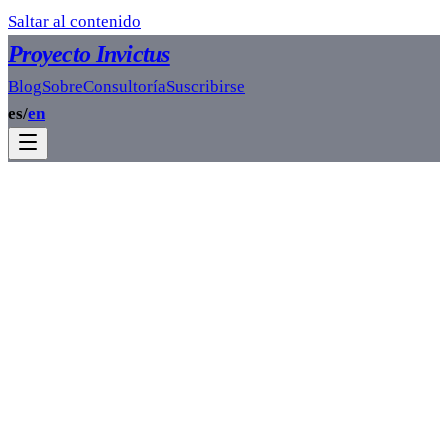
Saltar al contenido
Proyecto Invictus
Blog
Sobre
Consultoría
Suscribirse
es
/
en