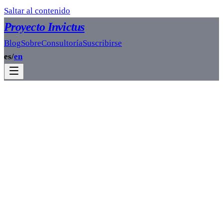
Saltar al contenido
Proyecto Invictus
Blog
Sobre
Consultoría
Suscribirse
es
/
en