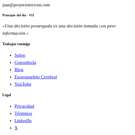
juan@proyectoinvictus.com
Principio del día
· #
11
«
Una decisión postergada es una decisión tomada con peor
información.
»
Trabajar conmigo
Sobre
Consultoría
Blog
Exoesqueleto Cerebral
YouTube
Legal
Privacidad
Términos
LinkedIn
X