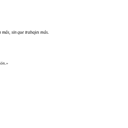
a más, sin que trabajes más.
ión.
»