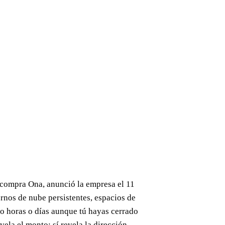
 compra Ona, anunció la empresa el 11
rnos de nube persistentes, espacios de
o horas o días aunque tú hayas cerrado
vela el monto; sí revela la dirección.