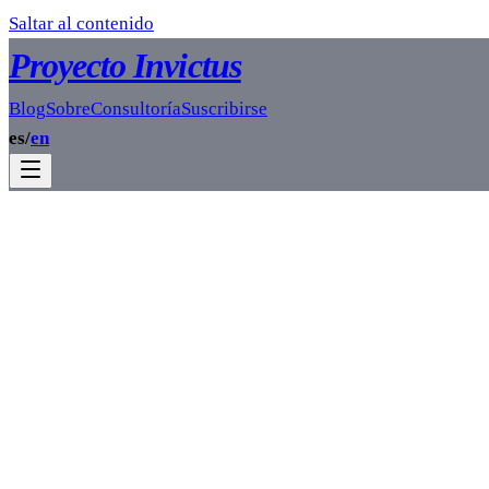
Saltar al contenido
Proyecto Invictus
Blog
Sobre
Consultoría
Suscribirse
es
/
en