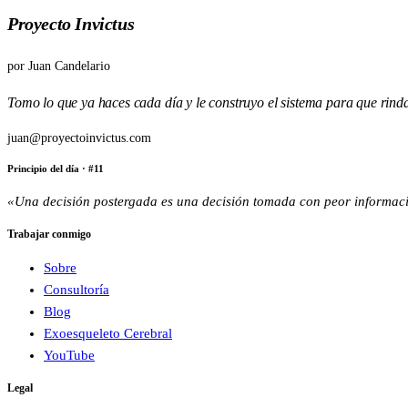
Proyecto Invictus
por
Juan Candelario
Tomo lo que ya haces cada día y le construyo el sistema para que rind
juan@proyectoinvictus.com
Principio del día
· #
11
«
Una decisión postergada es una decisión tomada con peor informac
Trabajar conmigo
Sobre
Consultoría
Blog
Exoesqueleto Cerebral
YouTube
Legal