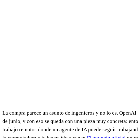
La compra parece un asunto de ingenieros y no lo es. OpenAI
de junio, y con eso se queda con una pieza muy concreta: ento
trabajo remotos donde un agente de IA puede seguir trabajand
la computadora y te hayas ido a cenar.
El anuncio oficial
no re