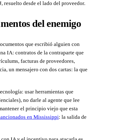
, resuelto desde el lado del proveedor.
umentos del enemigo
s documentos que escribió alguien con
una IA: contratos de la contraparte que
rículums, facturas de proveedores,
ncia, un mensajero con dos cartas: la que
tecnología: usar herramientas que
nciales), no darle al agente que lee
antener el principio viejo que esta
sancionados en Mississippi
: la salida de
con IA y el incentivo para atacarla es