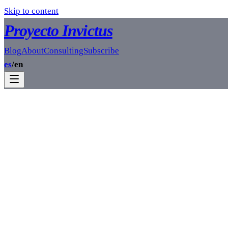
Skip to content
Proyecto Invictus
Blog
About
Consulting
Subscribe
es
/
en