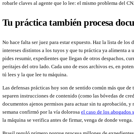
robarle claves al agente que lo lee: el mismo problema del CNJ
Tu práctica también procesa doc
No hace falta ser juez para estar expuesto. Haz la lista de lo
intereses distintos a los tuyos y que tu práctica ya alimenta a 
pides resumir, expedientes que llegan de otros despachos, cur
peritajes del otro lado. Cada uno de esos archivos es, en pote
tú lees y la que lee tu máquina.
Las defensas prácticas hoy son de sentido común más que de 
separen instrucciones de contenido (como las bóvedas de crede
documentos ajenos permisos para actuar sin tu aprobación, y m
semana confirmó por la vía dolorosa
el caso de los abogados 
la máquina se verifica antes de firmar, venga de donde venga.
Brasil reguló primero porque procesa millones de expedientes 