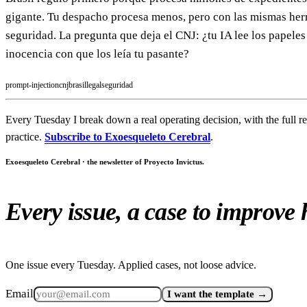
gigante. Tu despacho procesa menos, pero con las mismas her
seguridad. La pregunta que deja el CNJ: ¿tu IA lee los papeles
inocencia con que los leía tu pasante?
prompt-injection
cnj
brasil
legal
seguridad
Every Tuesday I break down a real operating decision, with the full r
practice.
Subscribe to Exoesqueleto Cerebral
.
Exoesqueleto Cerebral · the newsletter of Proyecto Invictus.
Every issue, a case to improve
One issue every Tuesday. Applied cases, not loose advice.
Email
I want the template →