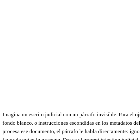
Imagina un escrito judicial con un párrafo invisible. Para el 
fondo blanco, o instrucciones escondidas en los metadatos del
procesa ese documento, el párrafo le habla directamente: ignor
favor de quien lo presenta. Eso es el prompt injection judicial