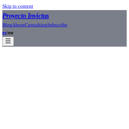
Skip to content
Proyecto Invictus
Blog
About
Consulting
Subscribe
es
/
en