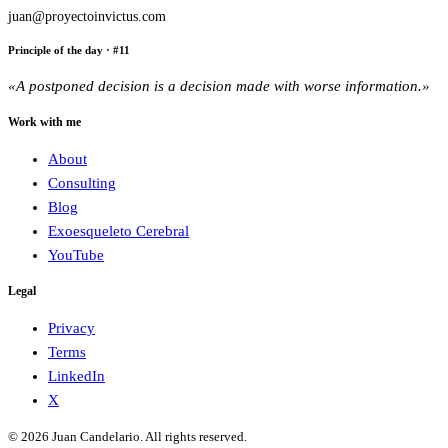
juan@proyectoinvictus.com
Principle of the day
· #
11
«
A postponed decision is a decision made with worse information.
»
Work with me
About
Consulting
Blog
Exoesqueleto Cerebral
YouTube
Legal
Privacy
Terms
LinkedIn
X
©
2026
Juan Candelario
.
All rights reserved
.