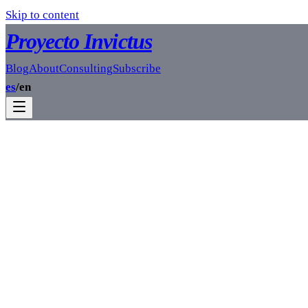
Skip to content
Proyecto Invictus
Blog
About
Consulting
Subscribe
es
/
en