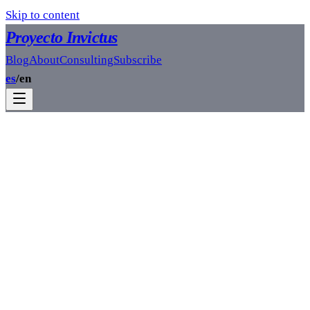
Skip to content
Proyecto Invictus
Blog
About
Consulting
Subscribe
es
/
en