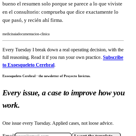
bueno el resumen solo porque se parece a lo que viviste
en el consultorio: comprueba que dice exactamente lo
que pasó, y recién ahí firma.
medicina
ia
documentacion-clinica
Every Tuesday I break down a real operating decision, with the
full reasoning. Read it if you run your own practice.
Subscribe
to Exoesqueleto Cerebral
.
Exoesqueleto Cerebral · the newsletter of Proyecto Invictus.
Every issue, a case to improve how you
work.
One issue every Tuesday. Applied cases, not loose advice.
Email
I want the template →