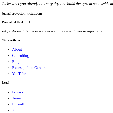
I take what you already do every day and build the system so it yields
juan@proyectoinvictus.com
Principle of the day
· #
11
«
A postponed decision is a decision made with worse information.
»
Work with me
About
Consulting
Blog
Exoesqueleto Cerebral
YouTube
Legal
Privacy
Terms
LinkedIn
X