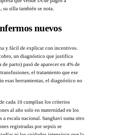
mpresa que vende IA de pagos a
 su silla también se nota.
 enfermos nuevos
a y fácil de explicar con incentivos.
cobro, un diagnóstico que justifica
a de parto) pasó de aparecer en 4% de
ransfusiones, el tratamiento que ese
in esas herramientas, el diagnóstico no
de cada 10 cumplían los criterios
ones al año solo en maternidad en los
s a escala nacional. Sanghavi suma otro
nes registradas por sepsis se
tadías ni los cuidados intensivos que la