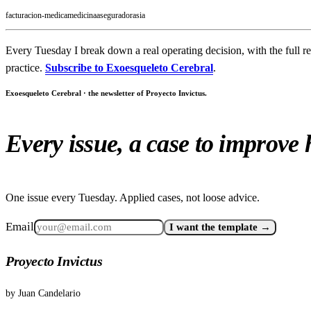
facturacion-medica
medicina
aseguradoras
ia
Every Tuesday I break down a real operating decision, with the full r
practice.
Subscribe to Exoesqueleto Cerebral
.
Exoesqueleto Cerebral · the newsletter of Proyecto Invictus.
Every issue, a case to improve
One issue every Tuesday. Applied cases, not loose advice.
Email
I want the template →
Proyecto Invictus
by
Juan Candelario