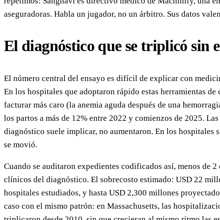
repetimos: Sanghavi es directivo médico de Machinify, una e
aseguradoras. Habla un jugador, no un árbitro. Sus datos valen,
El diagnóstico que se triplicó sin
El número central del ensayo es difícil de explicar con medicin
En los hospitales que adoptaron rápido estas herramientas de 
facturar más caro (la anemia aguda después de una hemorragi
los partos a más de 12% entre 2022 y comienzos de 2025. Las t
diagnóstico suele implicar, no aumentaron. En los hospitales s
se movió.
Cuando se auditaron expedientes codificados así, menos de 2 
clínicos del diagnóstico. El sobrecosto estimado: USD 22 mill
hospitales estudiados, y hasta USD 2,300 millones proyectado
caso con el mismo patrón: en Massachusetts, las hospitalizacio
triplicaron desde 2010, sin que crecieran al mismo ritmo las es