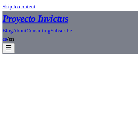
Skip to content
Proyecto Invictus
Blog
About
Consulting
Subscribe
es
/
en