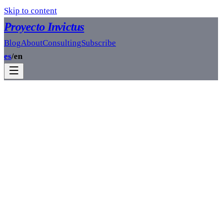
Skip to content
Proyecto Invictus
Blog
About
Consulting
Subscribe
es
/
en