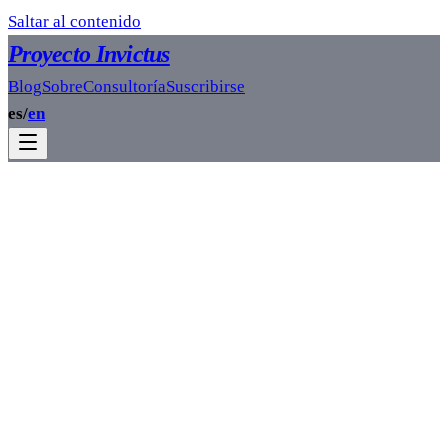
Saltar al contenido
Proyecto Invictus
Blog
Sobre
Consultoría
Suscribirse
es
/
en