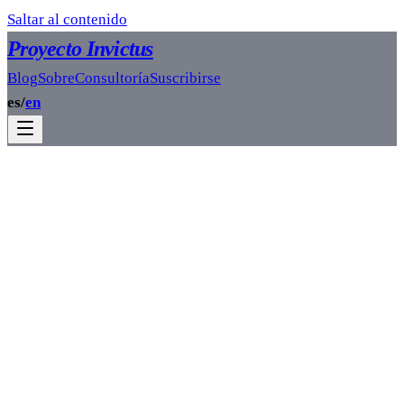
Saltar al contenido
Proyecto Invictus
Blog
Sobre
Consultoría
Suscribirse
es
/
en