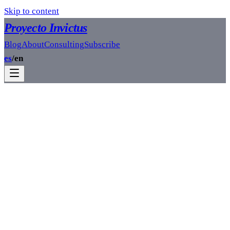
Skip to content
Proyecto Invictus
Blog
About
Consulting
Subscribe
es
/
en