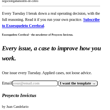
negocio
legal
ia
modelo-de-cobro
Every Tuesday I break down a real operating decision, with the
full reasoning. Read it if you run your own practice.
Subscribe
to Exoesqueleto Cerebral
.
Exoesqueleto Cerebral · the newsletter of Proyecto Invictus.
Every issue, a case to improve how you
work.
One issue every Tuesday. Applied cases, not loose advice.
Email
I want the template →
Proyecto Invictus
by
Juan Candelario