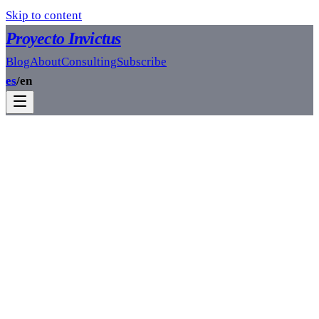
Skip to content
Proyecto Invictus
Blog
About
Consulting
Subscribe
es
/
en