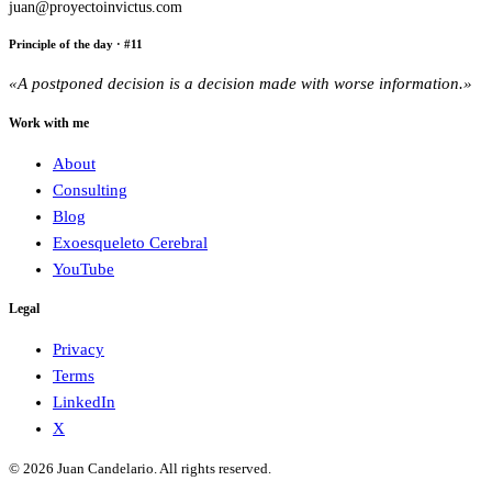
juan@proyectoinvictus.com
Principle of the day
· #
11
«
A postponed decision is a decision made with worse information.
»
Work with me
About
Consulting
Blog
Exoesqueleto Cerebral
YouTube
Legal
Privacy
Terms
LinkedIn
X
©
2026
Juan Candelario
.
All rights reserved
.