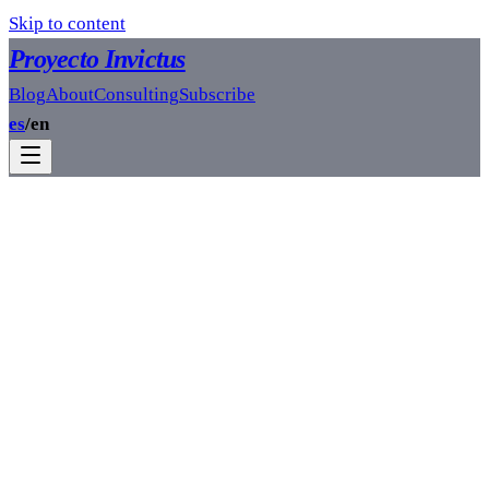
Skip to content
Proyecto Invictus
Blog
About
Consulting
Subscribe
es
/
en